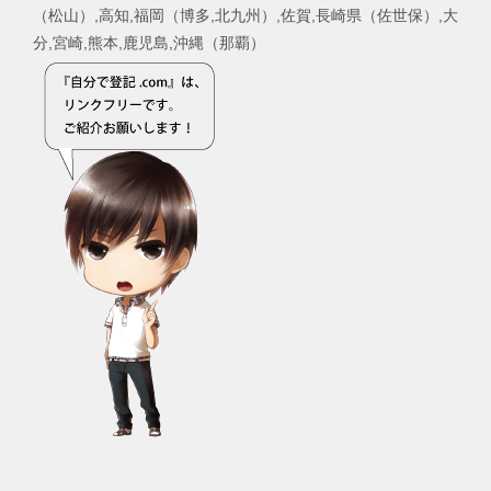
（松山）,高知,福岡（博多,北九州）,佐賀,長崎県（佐世保）,大
分,宮崎,熊本,鹿児島,沖縄（那覇）