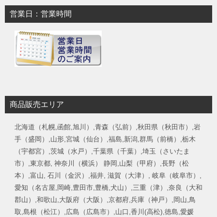
営業日：営業時間
商品販売エリア
北海道（札幌,函館,旭川）,青森（弘前）,秋田県（秋田市）,岩
手（盛岡）,山形,宮城（仙台）,福島,新潟,群馬（前橋）,栃木
（宇都宮）,茨城（水戸）,千葉県（千葉）,埼玉（さいたま
市）,東京都, 神奈川（横浜） 静岡,山梨（甲府）,長野（松
本）,富山, 石川（金沢）,福井, 滋賀（大津）, 岐阜（岐阜市）,
愛知（名古屋,岡崎,豊田市,豊橋,犬山）,三重（津）,奈良（大和
郡山）,和歌山,大阪府（大阪）,京都府,兵庫（神戸）,岡山,鳥
取,島根（松江）,広島（広島市）,山口,香川(高松),徳島,愛媛