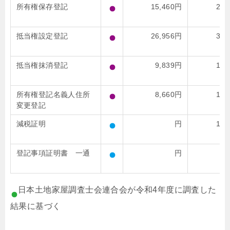
所有権保存登記
15,460円
23,
抵当権設定登記
26,956円
38,
抵当権抹消登記
9,839円
16,
所有権登記名義人住所
8,660円
12,
変更登記
減税証明
円
10,
登記事項証明書 一通
円
1,
日本土地家屋調査士会連合会が令和4年度に調査した
結果に基づく