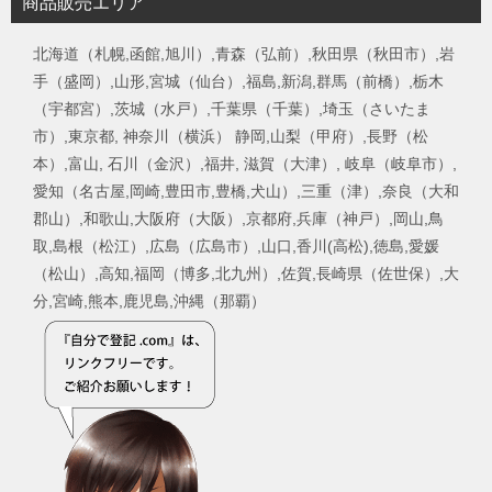
商品販売エリア
北海道（札幌,函館,旭川）,青森（弘前）,秋田県（秋田市）,岩
手（盛岡）,山形,宮城（仙台）,福島,新潟,群馬（前橋）,栃木
（宇都宮）,茨城（水戸）,千葉県（千葉）,埼玉（さいたま
市）,東京都, 神奈川（横浜） 静岡,山梨（甲府）,長野（松
本）,富山, 石川（金沢）,福井, 滋賀（大津）, 岐阜（岐阜市）,
愛知（名古屋,岡崎,豊田市,豊橋,犬山）,三重（津）,奈良（大和
郡山）,和歌山,大阪府（大阪）,京都府,兵庫（神戸）,岡山,鳥
取,島根（松江）,広島（広島市）,山口,香川(高松),徳島,愛媛
（松山）,高知,福岡（博多,北九州）,佐賀,長崎県（佐世保）,大
分,宮崎,熊本,鹿児島,沖縄（那覇）