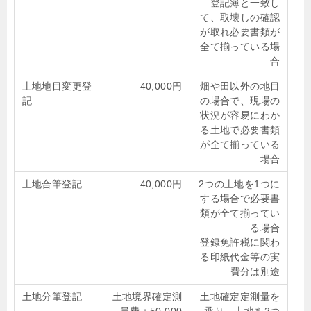
登記簿と一致し
て、取壊しの確認
が取れ必要書類が
全て揃っている場
合
土地地目変更登
40,000円
畑や田以外の地目
記
の場合で、現場の
状況が容易にわか
る土地で必要書類
が全て揃っている
場合
土地合筆登記
40,000円
2つの土地を1つに
する場合で必要書
類が全て揃ってい
る場合
登録免許税に関わ
る印紙代金等の実
費分は別途
土地分筆登記
土地境界確定測
土地確定定測量を