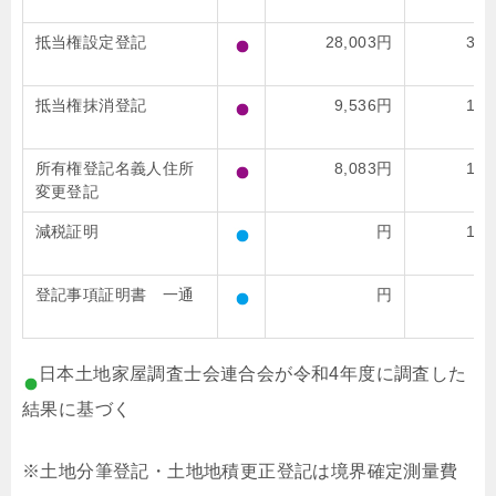
抵当権設定登記
28,003円
39,
抵当権抹消登記
9,536円
15,
所有権登記名義人住所
8,083円
12,
変更登記
減税証明
円
10,
登記事項証明書 一通
円
1,
日本土地家屋調査士会連合会が令和4年度に調査した
結果に基づく
※土地分筆登記・土地地積更正登記は境界確定測量費