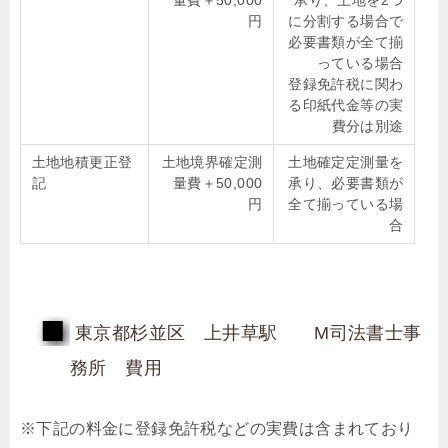
量費＋50,000
承り、土地を2つ
円
に分割する場合で
必要書類が全て揃
っている場合
登録免許税に関わ
る印紙代金等の実
費分は別途
土地地積更正登
土地境界確定測
土地確定定測量を
記
量費＋50,000
承り、必要書類が
円
全て揃っている場
合
東京都杉並区 上井草駅 M司法書士事
務所 費用
※下記の料金に登録免許税などの実費は含まれており