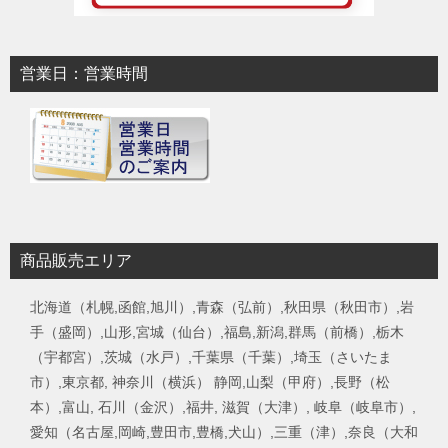
営業日：営業時間
商品販売エリア
北海道（札幌,函館,旭川）,青森（弘前）,秋田県（秋田市）,岩
手（盛岡）,山形,宮城（仙台）,福島,新潟,群馬（前橋）,栃木
（宇都宮）,茨城（水戸）,千葉県（千葉）,埼玉（さいたま
市）,東京都, 神奈川（横浜） 静岡,山梨（甲府）,長野（松
本）,富山, 石川（金沢）,福井, 滋賀（大津）, 岐阜（岐阜市）,
愛知（名古屋,岡崎,豊田市,豊橋,犬山）,三重（津）,奈良（大和