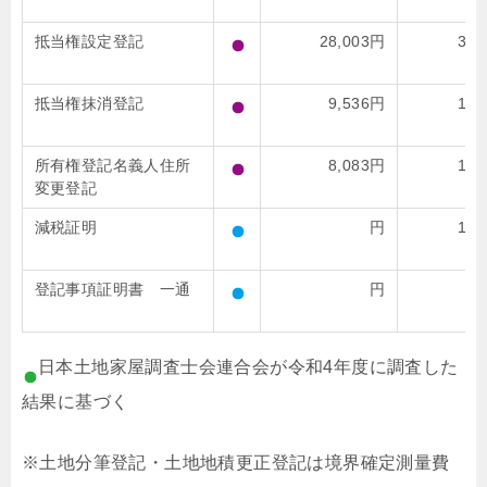
抵当権設定登記
28,003円
39,
抵当権抹消登記
9,536円
15,
所有権登記名義人住所
8,083円
12,
変更登記
減税証明
円
10,
登記事項証明書 一通
円
1,
日本土地家屋調査士会連合会が令和4年度に調査した
結果に基づく
※土地分筆登記・土地地積更正登記は境界確定測量費