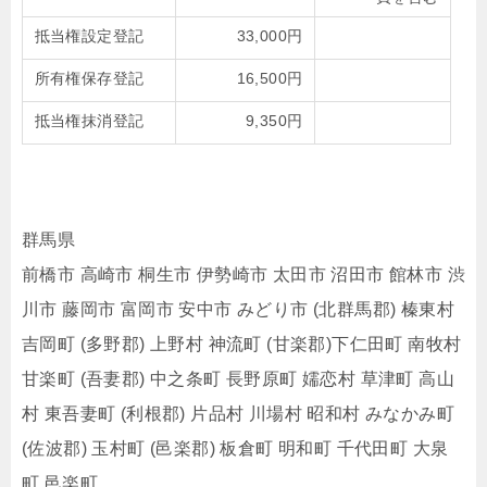
抵当権設定登記
33,000円
所有権保存登記
16,500円
抵当権抹消登記
9,350円
群馬県
前橋市 高崎市 桐生市 伊勢崎市 太田市 沼田市 館林市 渋
川市 藤岡市 富岡市 安中市 みどり市 (北群馬郡) 榛東村
吉岡町 (多野郡) 上野村 神流町 (甘楽郡)下仁田町 南牧村
甘楽町 (吾妻郡) 中之条町 長野原町 嬬恋村 草津町 高山
村 東吾妻町 (利根郡) 片品村 川場村 昭和村 みなかみ町
(佐波郡) 玉村町 (邑楽郡) 板倉町 明和町 千代田町 大泉
町 邑楽町