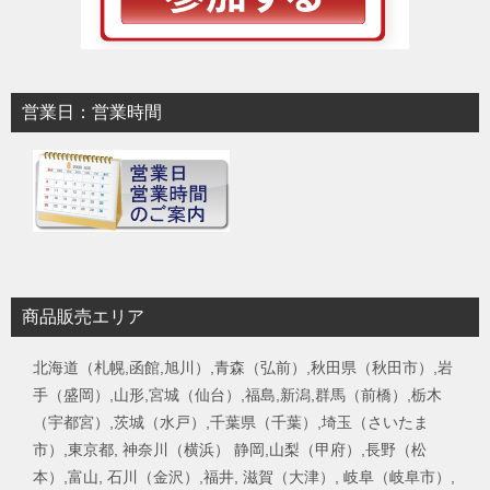
営業日：営業時間
商品販売エリア
北海道（札幌,函館,旭川）,青森（弘前）,秋田県（秋田市）,岩
手（盛岡）,山形,宮城（仙台）,福島,新潟,群馬（前橋）,栃木
（宇都宮）,茨城（水戸）,千葉県（千葉）,埼玉（さいたま
市）,東京都, 神奈川（横浜） 静岡,山梨（甲府）,長野（松
本）,富山, 石川（金沢）,福井, 滋賀（大津）, 岐阜（岐阜市）,