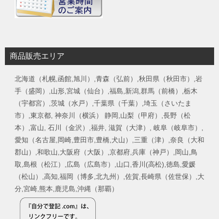
商品販売エリア
北海道（札幌,函館,旭川）,青森（弘前）,秋田県（秋田市）,岩
手（盛岡）,山形,宮城（仙台）,福島,新潟,群馬（前橋）,栃木
（宇都宮）,茨城（水戸）,千葉県（千葉）,埼玉（さいたま
市）,東京都, 神奈川（横浜） 静岡,山梨（甲府）,長野（松
本）,富山, 石川（金沢）,福井, 滋賀（大津）, 岐阜（岐阜市）,
愛知（名古屋,岡崎,豊田市,豊橋,犬山）,三重（津）,奈良（大和
郡山）,和歌山,大阪府（大阪）,京都府,兵庫（神戸）,岡山,鳥
取,島根（松江）,広島（広島市）,山口,香川(高松),徳島,愛媛
（松山）,高知,福岡（博多,北九州）,佐賀,長崎県（佐世保）,大
分,宮崎,熊本,鹿児島,沖縄（那覇）