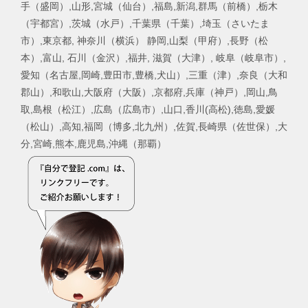
手（盛岡）,山形,宮城（仙台）,福島,新潟,群馬（前橋）,栃木
（宇都宮）,茨城（水戸）,千葉県（千葉）,埼玉（さいたま
市）,東京都, 神奈川（横浜） 静岡,山梨（甲府）,長野（松
本）,富山, 石川（金沢）,福井, 滋賀（大津）, 岐阜（岐阜市）,
愛知（名古屋,岡崎,豊田市,豊橋,犬山）,三重（津）,奈良（大和
郡山）,和歌山,大阪府（大阪）,京都府,兵庫（神戸）,岡山,鳥
取,島根（松江）,広島（広島市）,山口,香川(高松),徳島,愛媛
（松山）,高知,福岡（博多,北九州）,佐賀,長崎県（佐世保）,大
分,宮崎,熊本,鹿児島,沖縄（那覇）