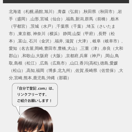
北海道（札幌,函館,旭川）,青森（弘前）,秋田県（秋田市）,岩
手（盛岡）,山形,宮城（仙台）,福島,新潟,群馬（前橋）,栃木
（宇都宮）,茨城（水戸）,千葉県（千葉）,埼玉（さいたま
市）,東京都, 神奈川（横浜） 静岡,山梨（甲府）,長野（松
本）,富山, 石川（金沢）,福井, 滋賀（大津）, 岐阜（岐阜市）,
愛知（名古屋,岡崎,豊田市,豊橋,犬山）,三重（津）,奈良（大和
郡山）,和歌山,大阪府（大阪）,京都府,兵庫（神戸）,岡山,鳥
取,島根（松江）,広島（広島市）,山口,香川(高松),徳島,愛媛
（松山）,高知,福岡（博多,北九州）,佐賀,長崎県（佐世保）,大
分,宮崎,熊本,鹿児島,沖縄（那覇）