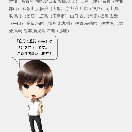
愛知（名古屋,岡崎,豊田市,豊橋,犬山）,三重（津）,奈良（大和
郡山）,和歌山,大阪府（大阪）,京都府,兵庫（神戸）,岡山,鳥
取,島根（松江）,広島（広島市）,山口,香川(高松),徳島,愛媛
（松山）,高知,福岡（博多,北九州）,佐賀,長崎県（佐世保）,大
分,宮崎,熊本,鹿児島,沖縄（那覇）