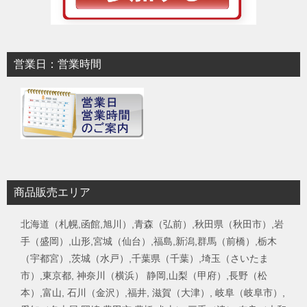
営業日：営業時間
商品販売エリア
北海道（札幌,函館,旭川）,青森（弘前）,秋田県（秋田市）,岩
手（盛岡）,山形,宮城（仙台）,福島,新潟,群馬（前橋）,栃木
（宇都宮）,茨城（水戸）,千葉県（千葉）,埼玉（さいたま
市）,東京都, 神奈川（横浜） 静岡,山梨（甲府）,長野（松
本）,富山, 石川（金沢）,福井, 滋賀（大津）, 岐阜（岐阜市）,