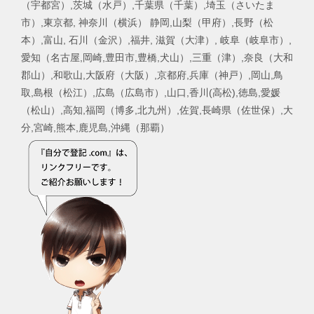
（宇都宮）,茨城（水戸）,千葉県（千葉）,埼玉（さいたま
市）,東京都, 神奈川（横浜） 静岡,山梨（甲府）,長野（松
本）,富山, 石川（金沢）,福井, 滋賀（大津）, 岐阜（岐阜市）,
愛知（名古屋,岡崎,豊田市,豊橋,犬山）,三重（津）,奈良（大和
郡山）,和歌山,大阪府（大阪）,京都府,兵庫（神戸）,岡山,鳥
取,島根（松江）,広島（広島市）,山口,香川(高松),徳島,愛媛
（松山）,高知,福岡（博多,北九州）,佐賀,長崎県（佐世保）,大
分,宮崎,熊本,鹿児島,沖縄（那覇）