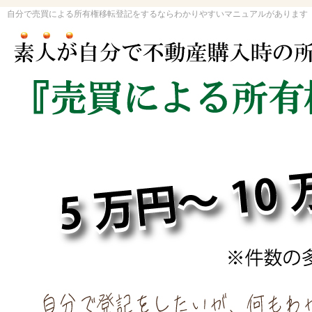
自分で売買による所有権移転登記をするならわかりやすいマニュアルがあります